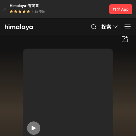
Himalaya-有聲書
打開 App
4.8k 安裝
探索