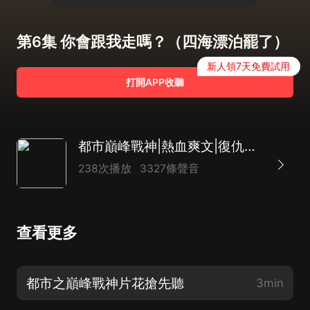
第6集 你會跟我走嗎？（四海漂泊罷了）
新人領7天免費試用
打開APP收聽
都市巔峰戰神|熱血爽文|復仇虐渣|逆襲|不朽戰神|AI多播
238次播放
3327條聲音
查看更多
都市之巔峰戰神片花搶先聽
3min