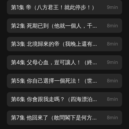
第1集 帝（八方君王！就此停步！）
9min
第2集 死期已到（他就一個人，千萬别被他給虎住了！）
8min
第3集 北境歸來的帝（我晚上還有事，帶著你不方便。）
8min
第4集 父母心血，豈可讓人！（終於擺脫這個古怪的人了！本姑娘終於輕鬆了！）
9min
第5集 你自己選擇一個死法！（世人皆知“帝”恐怖，殊不知“帝”為何恐怖！）
8min
第6集 你會跟我走嗎？（四海漂泊罷了）
8min
第7集 他回來了（敢問閣下是何方家族的存在？）
8min