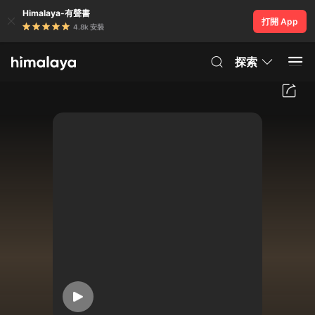
Himalaya-有聲書
打開 App
4.8k 安裝
探索