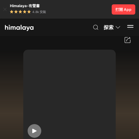
Himalaya-有聲書
打開 App
4.8k 安裝
探索