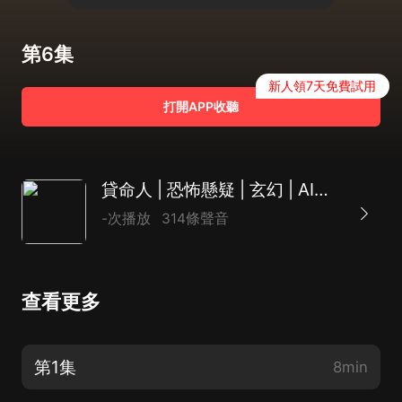
第6集
新人領7天免費試用
打開APP收聽
貸命人 | 恐怖懸疑 | 玄幻 | AI多播
-次播放
314條聲音
查看更多
第1集
8min