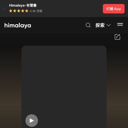
Himalaya-有聲書
打開 App
4.8k 安裝
探索