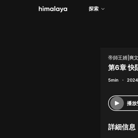
探索
全部
小說
個人成長
帝師王婿|爽文
相聲評書
第6章 快
兒童
5min
2024
歷史
情感治愈
播放
健康養生
商業財經
詳細信息
廣播劇