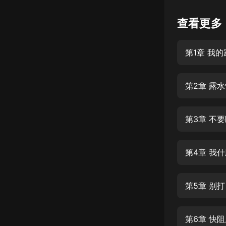
懸疑
查看更多
科幻
第1章 我
好書精講
外語
第2章 露
耽美
認知思維
第3章 不
人文
音樂
第4章 我
粵語
第5章 别
頭條
娛樂
第6章 快