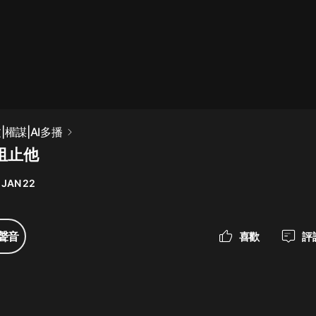
最佳女婿｜都市異能多人有聲劇｜一
種侃侃｜有聲小說
一種侃侃
米小圈上學記:一二三年級 | 暢銷出版
|權謀|AI多播
物
阻止他
米小圈
 JAN 22
破壞者聯盟篇1-4季·猴子警長科學探
案記|寶寶巴士
寶寶巴士
聲音
喜歡
評
大奉打更人丨頭陀淵領銜多人有聲
劇|暢聽全集|王鶴棣、田曦薇主演影
視劇原著|賣報小郎君
頭陀淵講故事
總有這樣的歌只想一個人聽