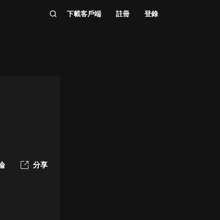
下載客戶端
註冊
登錄
論
分享