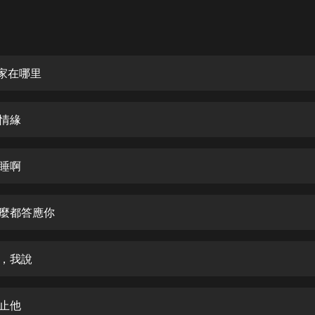
灰姑娘音樂
郭德綱於謙相聲全集
德雲社郭德綱相聲VIP
的家在哪里
安全警長啦咘啦哆·假期篇|新篇章加
更|寶寶巴士故事
水情緣
寶寶巴士
凡人修仙傳|楊洋主演影視原著|薑廣
濤配音多播版本
要睡啊
光合積木
什麼都答應你
摸金天師【第一季】（紫襟演播）
有聲的紫襟
打，我說
無敵六皇子|爆笑穿越|無敵流皇子|安
燃領銜有聲小說
安燃
阻止他