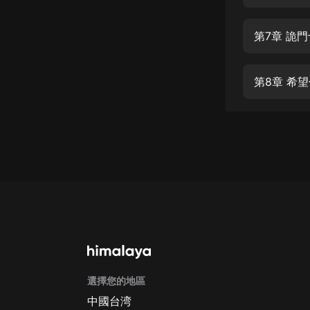
經典名著
人物傳記
第7章 詭
電影
生活
第8章 希
英語
日語
課程
少兒教育
二次元
教育培訓
IT科技
選擇您的地區
汽車
中國台湾