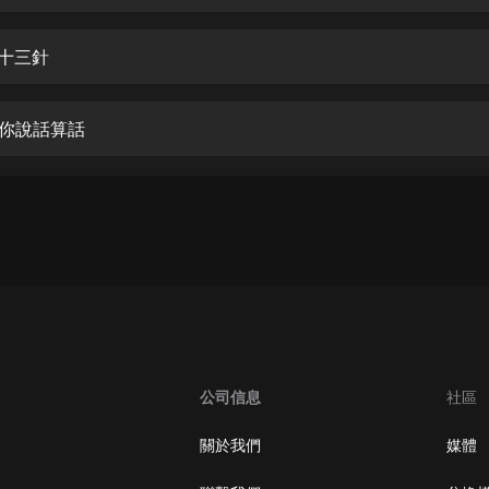
生命科學篇1-2·猴子警長科學探案記|
寶寶巴士科普
寶寶巴士
門十三針
【新民間劇場】我的老千江湖｜ 有聲
的紫襟｜ 魔幻千手
望你說話算話
有聲的紫襟
《夜色鋼琴曲》
夜色鋼琴曲趙海洋
太荒吞天訣丨熱血玄幻丨紫襟領銜有
聲劇
有聲的紫襟
嫡女貴嫁 | 一刀蘇蘇團隊制作 | 古言
宮鬥重生爽文 多人有聲劇
公司信息
社區
一刀蘇蘇
中國大案紀實 | 每日一驚案！真實案
關於我們
媒體
件恐怖刑偵尚文
大舌頭尚文