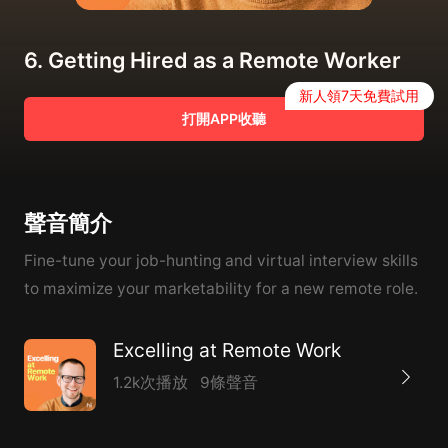
6. Getting Hired as a Remote Worker
新人領7天免費試用
打開APP收聽
聲音簡介
Fine-tune your job-hunting and virtual interview skills
to maximize your marketability for a new remote role.
Excelling at Remote Work
1.2k次播放
9條聲音