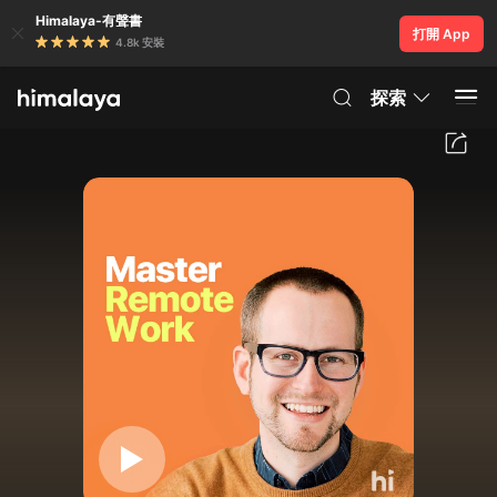
Himalaya-有聲書
打開 App
4.8k 安裝
探索