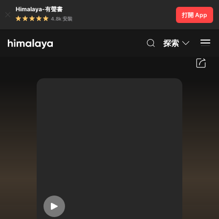
Himalaya-有聲書
打開 App
4.8k 安裝
探索