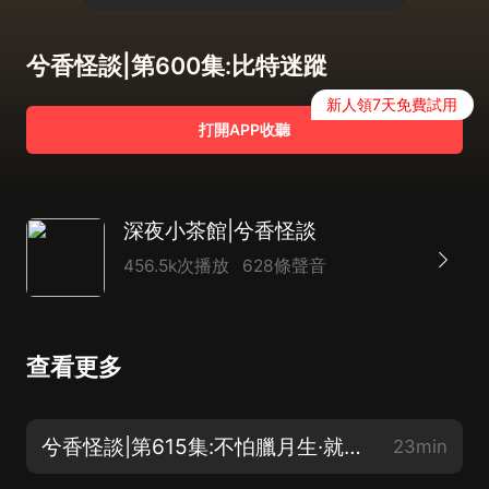
兮香怪談|第600集:比特迷蹤
新人領7天免費試用
打開APP收聽
深夜小茶館|兮香怪談
456.5k次播放
628條聲音
查看更多
兮香怪談|第615集:不怕臘月生·就怕臘月死
23min