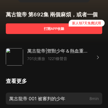
萬古龍帝 第692集 兩個麻煩，或者一個
新人領7天免費試用
打開APP收聽
萬古龍帝|禦獸少年＆熱血重生＆玄幻爽文|多人有聲劇
701次播放
1221條聲音
查看更多
萬古龍帝 001 被審判的少年
8min