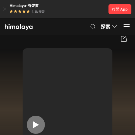
Himalaya-有聲書
打開 App
4.8k 安裝
探索