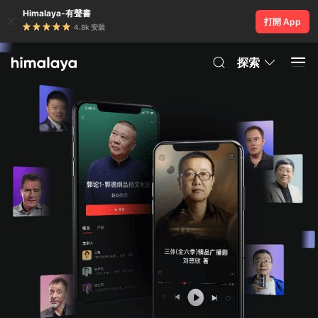
Himalaya-有聲書
打開 App
4.8k 安裝
探索