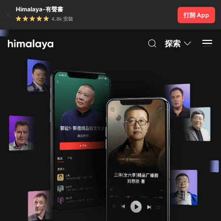
Himalaya-有聲書
打開 App
4.8k 安裝
探索