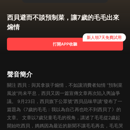
西貝避而不談預制菜，讓7歲的毛毛出來
煽情
新人領7天免費試用
打開APP收聽
聲音簡介
關注 西貝：與其拿孩子煽情，不如讓消費者知情 “預制菜
風波”尚未平息，西貝又因一篇宣傳文章再次陷入輿論爭
議。 9月23日，西貝旗下公眾號“西貝品味早讀”發布了一
篇題為《7歲的毛毛：我以為自己再也吃不到西貝了》的
文章。 文章以7歲兒童毛毛的視角，講述了毛毛從2歲起
開始吃西貝，媽媽因為最近的新聞不讓毛毛再去，毛毛哭