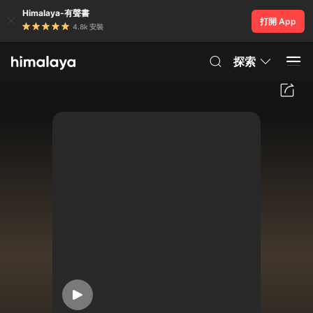
Himalaya-有聲書
打開 App
4.8k 安裝
探索