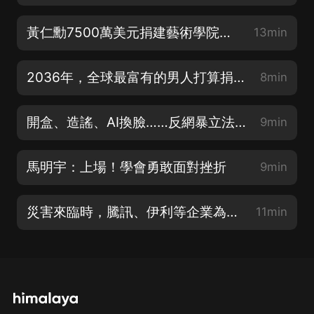
黃仁勳7500萬美元捐建藝術學院：技術精英的一次自我提醒
13min
2036年，全球最富有的男人打算捐掉一萬億美元
8min
開盒、造謠、AI換臉……反網暴立法劍指算法作惡
9min
馬明宇：上場！學會勇敢面對挫折
9min
災害來臨時，騰訊、伊利等企業為何能夠快速響應？
11min