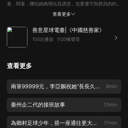
著、鬨著，哪怕媽媽用玩具誘惑，也要遵守與西貝的約
定，最后媽媽想通了，“不該因輿論否定這份信任”。文章
查看更多
還用了極為煽情的描述，“7歲的毛毛一進店就直接衝向店
長，抱住她的大腿哭了起來”。 文章發布的第二天，西貝
善意星球電臺|《中國慈善家》
就...
105次播放
1120條聲音
查看更多
兩筆99999元，李亞鵬祝她“長長久久”
8min
臺州企二代的接班故事
13min
為鄉村足球少年，搭一座通往更大世界的橋
17min