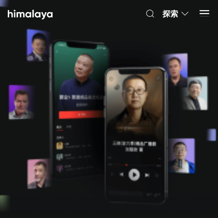
Himalaya-有聲書
打開 App
4.8k 安裝
探索