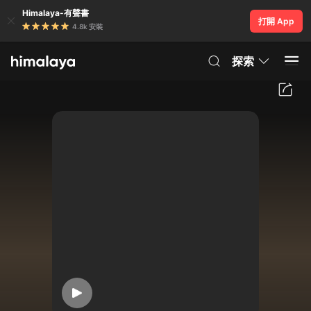
Himalaya-有聲書
打開 App
4.8k 安裝
探索