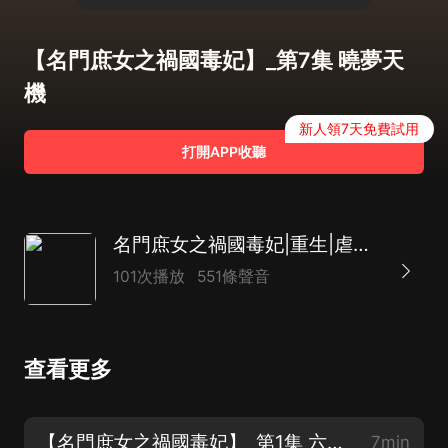
【名門庶女之禍國毒妃】_第7集 曉夢天
機
新人領7天免費試用
打開APP收聽
名門庶女之禍國毒妃|重生|虐渣爽文|AI多播
101次播放
551條聲音
查看更多
【名門庶女之禍國毒妃】_第1集 六月飛雪
7min