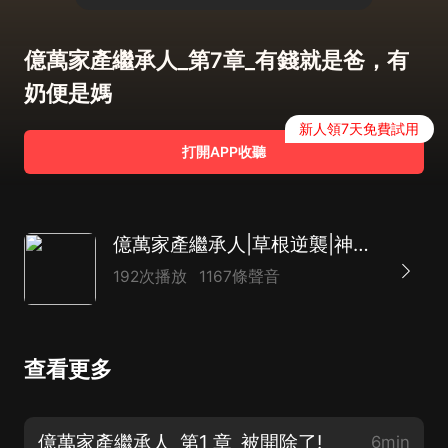
億萬家產繼承人_第7章_有錢就是爸，有
奶便是媽
新人領7天免費試用
打開APP收聽
億萬家產繼承人|草根逆襲|神級神豪升級系統|都市異能爽文|創業|AI多播
192次播放
1167條聲音
查看更多
億萬家產繼承人_第1 章_被開除了!
6min