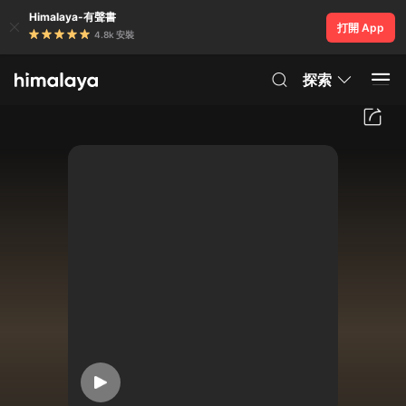
Himalaya-有聲書
打開 App
4.8k 安裝
探索