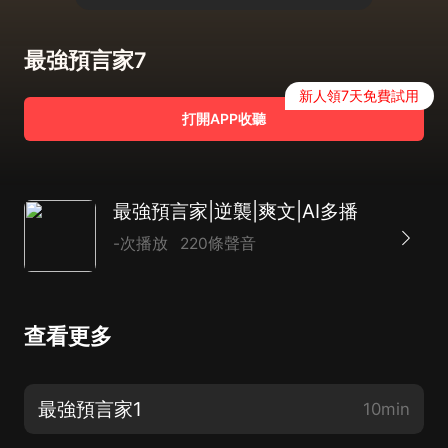
最強預言家7
新人領7天免費試用
打開APP收聽
最強預言家|逆襲|爽文|AI多播
-次播放
220條聲音
查看更多
最強預言家1
10min