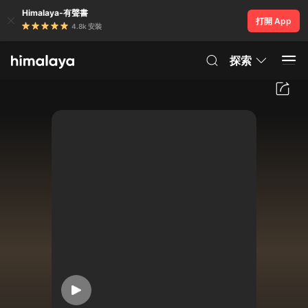
Himalaya-有聲書
打開 App
4.8k 安裝
探索