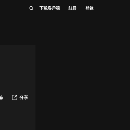
下載客戶端
註冊
登錄
論
分享