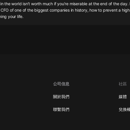
灰姑娘音樂
 in the world isn’t worth much if you’re miserable at the end of the day.
e CFO of one of the biggest companies in history, how to prevent a hi
ing your life.
郭德綱於謙相聲全集
德雲社郭德綱相聲VIP
安全警長啦咘啦哆·假期篇|新篇章加
更|寶寶巴士故事
寶寶巴士
凡人修仙傳|楊洋主演影視原著|薑廣
濤配音多播版本
光合積木
公司信息
社區
摸金天師【第一季】（紫襟演播）
有聲的紫襟
關於我們
媒體
無敵六皇子|爆笑穿越|無敵流皇子|安
聯繫我們
兌換
燃領銜有聲小說
安燃