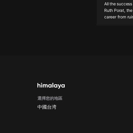
All the success
懸疑
Ruth Porat, th
career from ruin
科幻
好書精講
外語
耽美
認知思維
人文
音樂
選擇您的地區
粵語
中國台湾
頭條
娛樂