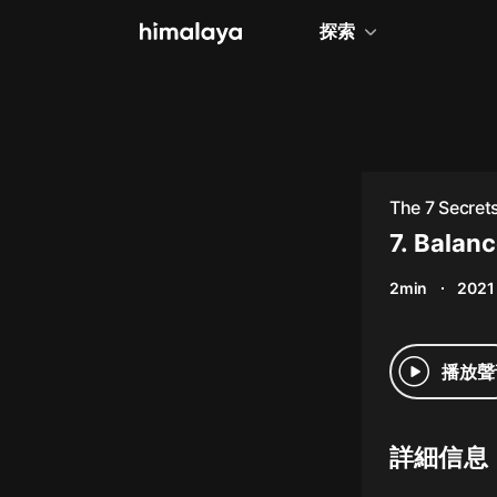
探索
全部
小說
個人成長
The 7 Secret
相聲評書
7. Balan
兒童
2min
2021
歷史
情感治愈
播放聲
健康養生
商業財經
詳細信息
廣播劇