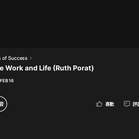
最佳女婿｜都市異能多人有聲劇｜一
種侃侃｜有聲小說
一種侃侃
米小圈上學記:一二三年級 | 暢銷出版
s of Success
物
ce Work and Life (Ruth Porat)
米小圈
 FEB 16
破壞者聯盟篇1-4季·猴子警長科學探
案記|寶寶巴士
寶寶巴士
音
喜歡
評
大奉打更人丨頭陀淵領銜多人有聲
劇|暢聽全集|王鶴棣、田曦薇主演影
視劇原著|賣報小郎君
頭陀淵講故事
總有這樣的歌只想一個人聽