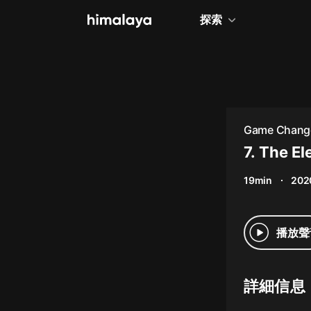
探索
全部
小說
個人成長
Game Chang
相聲評書
7. The El
兒童
19min
202
歷史
情感治愈
播放聲
健康養生
商業財經
詳細信息
廣播劇