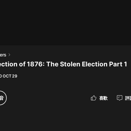
最佳女婿｜都市異能多人有聲劇｜一
種侃侃｜有聲小說
一種侃侃
米小圈上學記:一二三年級 | 暢銷出版
ers
物
ection of 1876: The Stolen Election Part 1
米小圈
0 OCT 29
破壞者聯盟篇1-4季·猴子警長科學探
案記|寶寶巴士
寶寶巴士
音
喜歡
評
大奉打更人丨頭陀淵領銜多人有聲
劇|暢聽全集|王鶴棣、田曦薇主演影
視劇原著|賣報小郎君
頭陀淵講故事
總有這樣的歌只想一個人聽