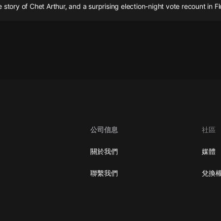
灰姑娘音樂
 story of Chet Arthur, and a surprising election-night vote recount in Fl
郭德綱於謙相聲全集
德雲社郭德綱相聲VIP
安全警長啦咘啦哆·假期篇|新篇章加
更|寶寶巴士故事
寶寶巴士
凡人修仙傳|楊洋主演影視原著|薑廣
濤配音多播版本
光合積木
公司信息
社區
摸金天師【第一季】（紫襟演播）
關於我們
媒體
有聲的紫襟
聯繫我們
兌換
無敵六皇子|爆笑穿越|無敵流皇子|安
燃領銜有聲小說
安燃