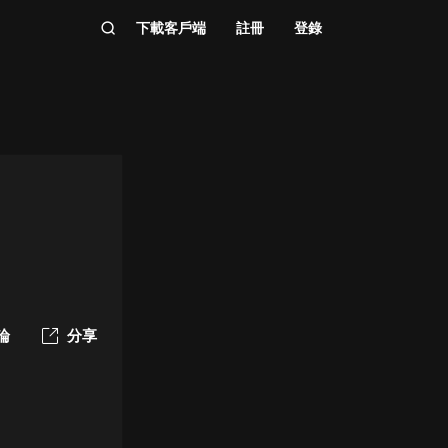
下載客戶端
註冊
登錄
論
分享