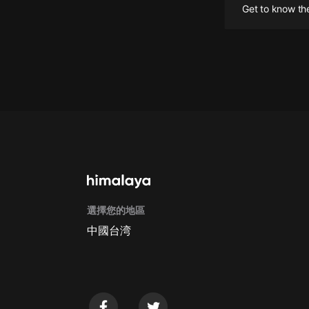
Get to know the
懸疑
科幻
好書精講
外語
耽美
認知思維
人文
音樂
選擇您的地區
中國台湾
粵語
頭條
娛樂