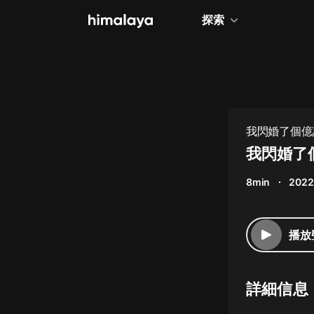
探索
全部
小說
個人成長
我閃婚了個億
相聲評書
我閃婚了
兒童
8min
2022
歷史
情感治愈
播放
健康養生
商業財經
詳細信息
廣播劇