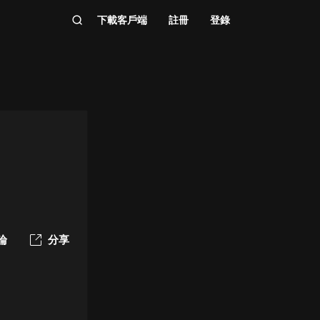
下載客戶端
註冊
登錄
論
分享