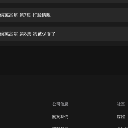
生命科學篇1-2·猴子警長科學探案記|
寶寶巴士科普
寶寶巴士
億萬富翁 第7集 打臉情敵
【新民間劇場】我的老千江湖｜ 有聲
的紫襟｜ 魔幻千手
億萬富翁 第8集 我被保養了
有聲的紫襟
《夜色鋼琴曲》
夜色鋼琴曲趙海洋
太荒吞天訣丨熱血玄幻丨紫襟領銜有
聲劇
有聲的紫襟
嫡女貴嫁 | 一刀蘇蘇團隊制作 | 古言
宮鬥重生爽文 多人有聲劇
公司信息
社區
一刀蘇蘇
中國大案紀實 | 每日一驚案！真實案
關於我們
媒體
件恐怖刑偵尚文
大舌頭尚文