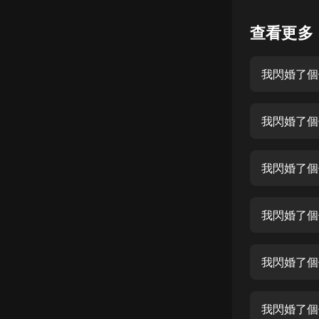
懸疑
查看更多
科幻
我閃婚了個
好書精講
外語
我閃婚了個
耽美
認知思維
我閃婚了個
人文
音樂
我閃婚了個
粵語
我閃婚了個
頭條
娛樂
我閃婚了個