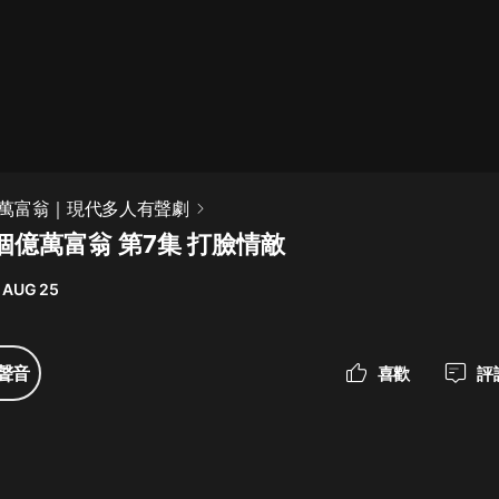
最佳女婿｜都市異能多人有聲劇｜一
種侃侃｜有聲小說
一種侃侃
米小圈上學記:一二三年級 | 暢銷出版
萬富翁｜現代多人有聲劇
物
個億萬富翁 第7集 打臉情敵
米小圈
 AUG 25
破壞者聯盟篇1-4季·猴子警長科學探
案記|寶寶巴士
寶寶巴士
聲音
喜歡
評
大奉打更人丨頭陀淵領銜多人有聲
劇|暢聽全集|王鶴棣、田曦薇主演影
視劇原著|賣報小郎君
頭陀淵講故事
總有這樣的歌只想一個人聽