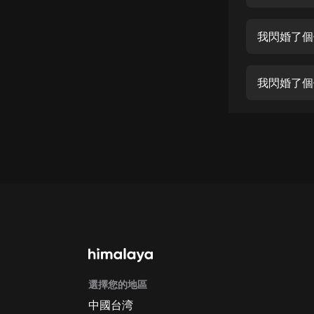
經典名著
人物傳記
我閃婚了個
電影
生活
我閃婚了個
英語
日語
課程
少兒教育
二次元
教育培訓
IT科技
選擇您的地區
汽車
中國台湾