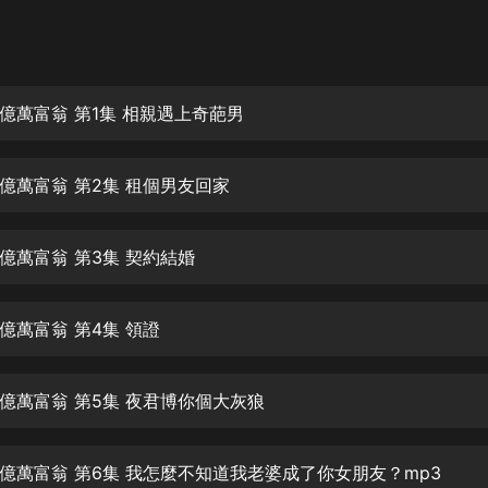
灰姑娘音樂
郭德綱於謙相聲全集
德雲社郭德綱相聲VIP
億萬富翁 第1集 相親遇上奇葩男
安全警長啦咘啦哆·假期篇|新篇章加
更|寶寶巴士故事
億萬富翁 第2集 租個男友回家
寶寶巴士
凡人修仙傳|楊洋主演影視原著|薑廣
濤配音多播版本
億萬富翁 第3集 契約結婚
光合積木
億萬富翁 第4集 領證
摸金天師【第一季】（紫襟演播）
有聲的紫襟
億萬富翁 第5集 夜君博你個大灰狼
無敵六皇子|爆笑穿越|無敵流皇子|安
燃領銜有聲小說
安燃
億萬富翁 第6集 我怎麼不知道我老婆成了你女朋友？mp3