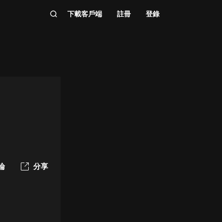
下載客戶端
註冊
登錄
論
分享