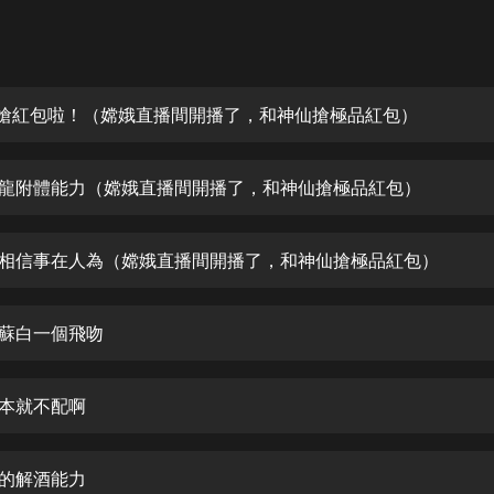
灰姑娘音樂
郭德綱於謙相聲全集
德雲社郭德綱相聲VIP
來搶紅包啦！（嫦娥直播間開播了，和神仙搶極品紅包）
安全警長啦咘啦哆·假期篇|新篇章加
更|寶寶巴士故事
小龍附體能力（嫦娥直播間開播了，和神仙搶極品紅包）
寶寶巴士
凡人修仙傳|楊洋主演影視原著|薑廣
濤配音多播版本
更相信事在人為（嫦娥直播間開播了，和神仙搶極品紅包）
光合積木
了蘇白一個飛吻
摸金天師【第一季】（紫襟演播）
有聲的紫襟
根本就不配啊
無敵六皇子|爆笑穿越|無敵流皇子|安
燃領銜有聲小說
安燃
峰的解酒能力