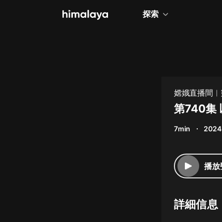
探索
全部
小說
個人成長
嫦娥直播間︱
相聲評書
第740集
兒童
7min
2024
歷史
情感治愈
播放
健康養生
商業財經
詳細信息
廣播劇