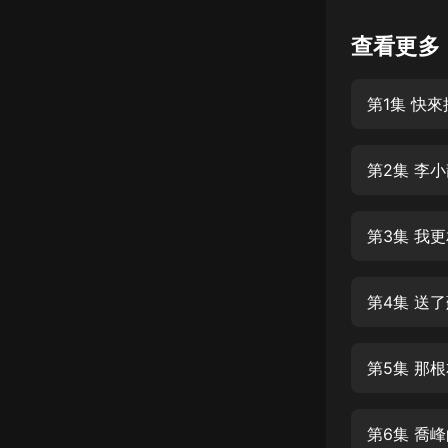
懸疑
查看更多
科幻
第1集 快
好書精講
外語
第2集 李
耽美
認知思維
第3集 我
人文
音樂
第4集 送
粵語
第5集 那
頭條
娛樂
第6集 喬