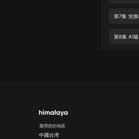
經典名著
人物傳記
第7集 兌
電影
生活
第8集 A1
英語
日語
課程
少兒教育
二次元
教育培訓
IT科技
選擇您的地區
汽車
中國台湾