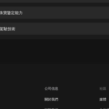
生命科學篇1-2·猴子警長科學探案記|
寶寶巴士科普
寶寶巴士
換珠寶鑒定能力
【新民間劇場】我的老千江湖｜ 有聲
的紫襟｜ 魔幻千手
級駕駛技術
有聲的紫襟
《夜色鋼琴曲》
夜色鋼琴曲趙海洋
太荒吞天訣丨熱血玄幻丨紫襟領銜有
聲劇
有聲的紫襟
嫡女貴嫁 | 一刀蘇蘇團隊制作 | 古言
宮鬥重生爽文 多人有聲劇
公司信息
社區
一刀蘇蘇
中國大案紀實 | 每日一驚案！真實案
關於我們
媒體
件恐怖刑偵尚文
大舌頭尚文