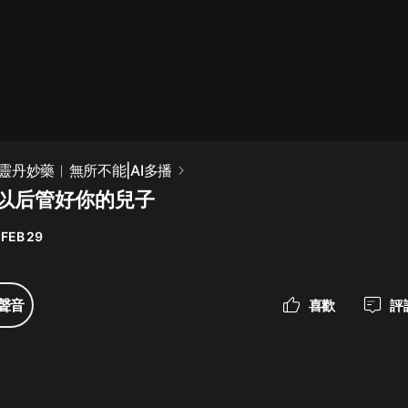
最佳女婿｜都市異能多人有聲劇｜一
種侃侃｜有聲小說
一種侃侃
米小圈上學記:一二三年級 | 暢銷出版
靈丹妙藥︱無所不能|AI多播
物
 以后管好你的兒子
米小圈
 FEB 29
破壞者聯盟篇1-4季·猴子警長科學探
案記|寶寶巴士
寶寶巴士
聲音
喜歡
評
大奉打更人丨頭陀淵領銜多人有聲
劇|暢聽全集|王鶴棣、田曦薇主演影
視劇原著|賣報小郎君
頭陀淵講故事
總有這樣的歌只想一個人聽