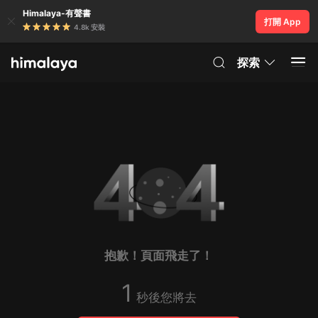
Himalaya-有聲書
打開 App
4.8k 安裝
探索
抱歉！頁面飛走了！
1
秒後您將去