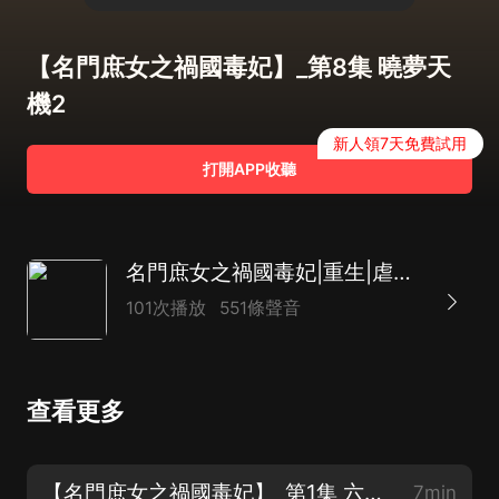
【名門庶女之禍國毒妃】_第8集 曉夢天
機2
新人領7天免費試用
打開APP收聽
名門庶女之禍國毒妃|重生|虐渣爽文|AI多播
101次播放
551條聲音
查看更多
【名門庶女之禍國毒妃】_第1集 六月飛雪
7min