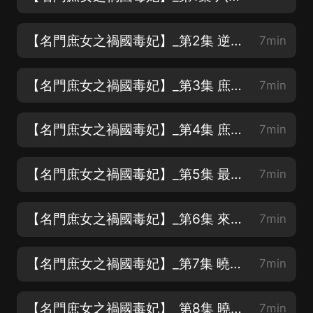
【名門庶女之禍國毒妃】_第2集 逆天重生
7min
【名門庶女之禍國毒妃】_第3集 庶女翻盤
7min
【名門庶女之禍國毒妃】_第4集 庶女翻盤2
7min
【名門庶女之禍國毒妃】_第5集 最涼也涼不過人心
7min
【名門庶女之禍國毒妃】_第6集 來生又見
7min
【名門庶女之禍國毒妃】_第7集 曉夢天機
7min
【名門庶女之禍國毒妃】_第8集 曉夢天機2
7min