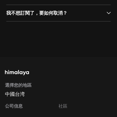
我不想訂閱了，要如何取消？
通過網頁端訂閱如何取消？
點擊這裡
通過手機端訂閱如何取消？
Apple Store取消訂
閱方法
Google Play取消訂閱方法
選擇您的地區
中國台湾
公司信息
社區