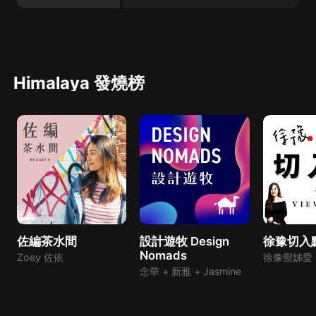
Himalaya 發燒榜
佐編茶水間
設計遊牧 Design
徐豫切入
Nomads
Zoey 佐依
徐豫禦姊愛
念華 + 新雅 + Jasmine