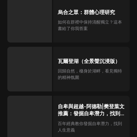
烏合之眾：群體心理研究
如何在群裡中保持清醒獨立？這本
書給了你我答案
瓦爾登湖（全景聲沉浸版）
回歸自然，棲身於湖畔，看見獨特
的精神氛圍
自卑與超越-阿德勒|樊登葉文
推薦：發掘自卑潛力，找到人
生意義
百年經典教你發掘自卑潛力，找到
人生意義