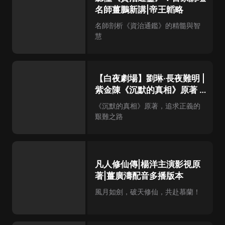
名師薑鵬新講|帝王韜略
名師剖析《資治通鑑》的精髓與智
慧
【白夜劇場】劉琳·長夜難明 |
紫金陳《沉默的真相》原著 |
壞小孩 | 無證之罪
《沉默的真相》原著，追求正義的
艱難之路
凡人修仙傳|楊洋主演影視原
著|薑廣濤配音多播版本
風月如劍，破天修仙，共赴慕蘭！