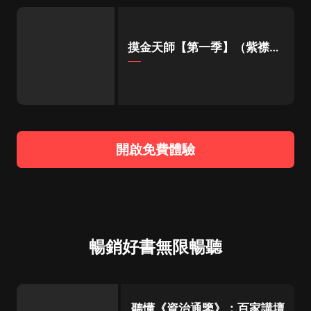
摸金天師【第一季】（紫襟演
播）
開啟免費體驗
暢銷好書無限暢聽
聽懂《資治通鑒》：百家講壇