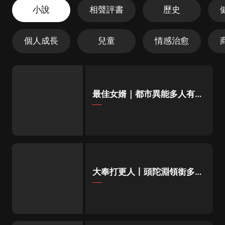
小說
相聲評書
歷史
個人成長
兒童
情感治愈
最佳女婿｜都市異能多人有聲
劇｜一種侃侃｜有聲小說
大奉打更人丨頭陀淵領銜多人
有聲劇|暢聽全集|王鶴棣、田
曦薇主演影視劇原著|賣報小
郎君