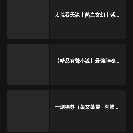
太荒吞天訣丨熱血玄幻丨紫襟
領銜有聲劇
【精品有聲小說】最強龍魂丨
都市修真多人有聲劇
一劍獨尊（葉玄葉靈 | 有聲的
紫襟 | 男女雙播）|北劍江湖