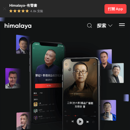
Himalaya-有聲書
打開 App
4.8k 安裝
探索