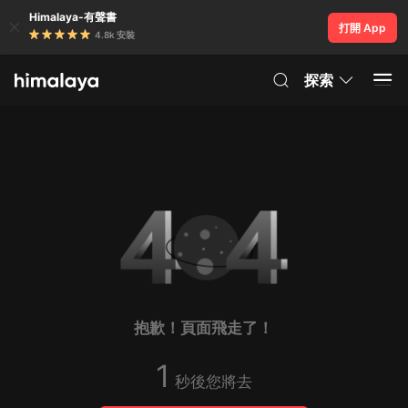
Himalaya-有聲書
打開 App
4.8k 安裝
探索
抱歉！頁面飛走了！
1
秒後您將去