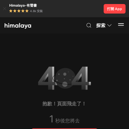
Himalaya-有聲書
打開 App
4.8k 安裝
探索
抱歉！頁面飛走了！
1
秒後您將去