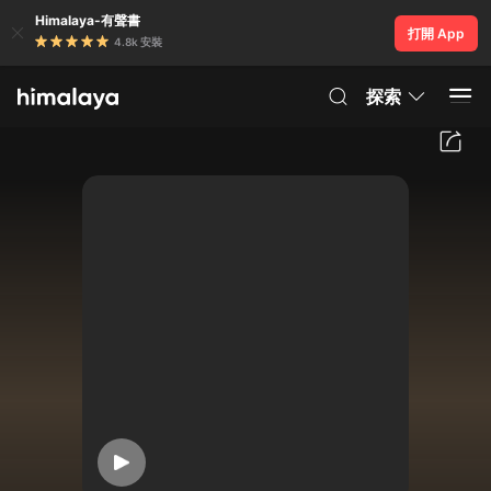
Himalaya-有聲書
打開 App
4.8k 安裝
探索