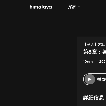
探索
全部
小說
個人成長
【多人】末日
相聲評書
第8章：
兒童
10min
202
歷史
情感治愈
播放
健康養生
商業財經
詳細信息
廣播劇