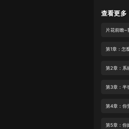
懸疑
查看更多
科幻
片花前瞻~
好書精講
外語
第1章：怎
耽美
認知思維
第2章：系
人文
音樂
第3章：半
粵語
第4章：你
頭條
娛樂
第5章：你