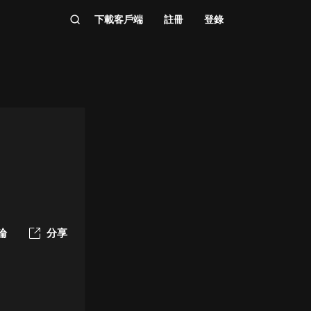
下載客戶端
註冊
登錄
論
分享