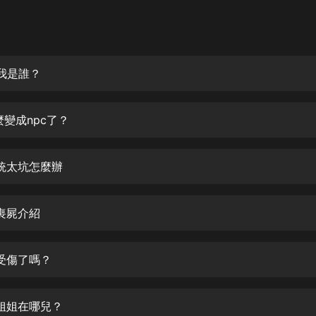
灰姑娘音樂
郭德綱於謙相聲全集
德雲社郭德綱相聲VIP
我是誰？
安全警長啦咘啦哆·假期篇|新篇章加
更|寶寶巴士故事
麼變成npc了？
寶寶巴士
凡人修仙傳|楊洋主演影視原著|薑廣
濤配音多播版本
統太坑怎麼辦
光合積木
喪屍介紹
摸金天師【第一季】（紫襟演播）
有聲的紫襟
受傷了嗎？
無敵六皇子|爆笑穿越|無敵流皇子|安
燃領銜有聲小說
安燃
姐姐在哪兒？