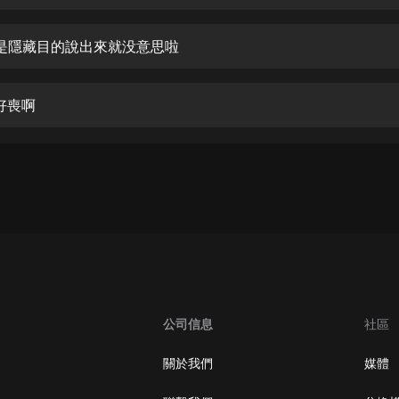
生命科學篇1-2·猴子警長科學探案記|
寶寶巴士科普
寶寶巴士
是隱藏目的說出來就没意思啦
【新民間劇場】我的老千江湖｜ 有聲
的紫襟｜ 魔幻千手
好喪啊
有聲的紫襟
《夜色鋼琴曲》
夜色鋼琴曲趙海洋
太荒吞天訣丨熱血玄幻丨紫襟領銜有
聲劇
有聲的紫襟
嫡女貴嫁 | 一刀蘇蘇團隊制作 | 古言
宮鬥重生爽文 多人有聲劇
公司信息
社區
一刀蘇蘇
中國大案紀實 | 每日一驚案！真實案
關於我們
媒體
件恐怖刑偵尚文
大舌頭尚文