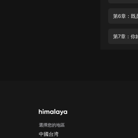
經典名著
人物傳記
第6章：既
電影
生活
第7章：你
英語
日語
課程
少兒教育
二次元
教育培訓
IT科技
選擇您的地區
汽車
中國台湾