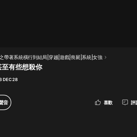
最佳女婿｜都市異能多人有聲劇｜一
種侃侃｜有聲小說
一種侃侃
米小圈上學記:一二三年級 | 暢銷出版
之帶著系統橫行到結局|穿越|遊戲|喪屍|系統|女強
物
甚至有些想殺你
米小圈
3 DEC 28
破壞者聯盟篇1-4季·猴子警長科學探
案記|寶寶巴士
寶寶巴士
聲音
喜歡
評
大奉打更人丨頭陀淵領銜多人有聲
劇|暢聽全集|王鶴棣、田曦薇主演影
視劇原著|賣報小郎君
頭陀淵講故事
總有這樣的歌只想一個人聽