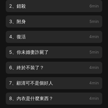
2、錯殺
6min
3、附身
5min
4、復活
4min
5、你未婚妻詐屍了
5min
6、終於不裝了？
4min
7、顧清可不是個好人
4min
8、內衣是什麼東西？
4min