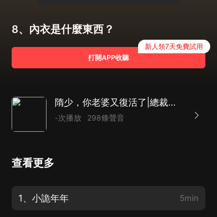
8、內衣是什麼東西？
新人領7天免費試用
打開APP收聽
隋少，你老婆又復活了|總裁豪門|言情|靈異|都市|AI多播
-次播放
298條聲音
查看更多
1、小詭年年
5min