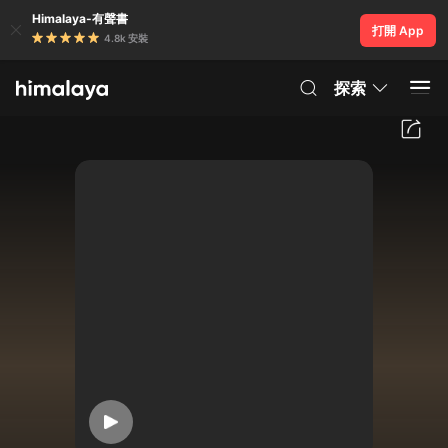
Himalaya-有聲書
打開 App
4.8k 安裝
探索