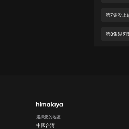
經典名著
人物傳記
第7集没上
電影
生活
第8集湖刃
英語
日語
課程
少兒教育
二次元
教育培訓
IT科技
選擇您的地區
汽車
中國台湾