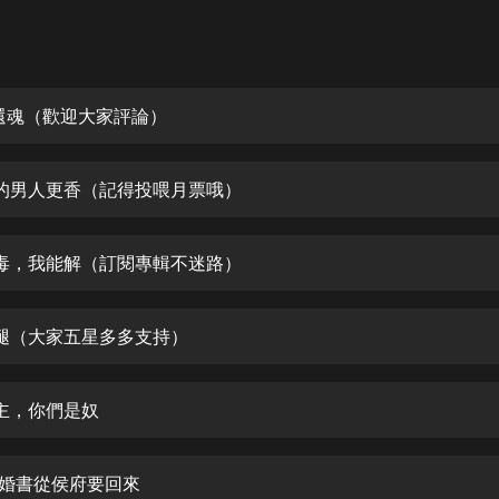
灰姑娘音樂
郭德綱於謙相聲全集
德雲社郭德綱相聲VIP
還魂（歡迎大家評論）
安全警長啦咘啦哆·假期篇|新篇章加
更|寶寶巴士故事
的男人更香（記得投喂月票哦）
寶寶巴士
凡人修仙傳|楊洋主演影視原著|薑廣
濤配音多播版本
毒，我能解（訂閱專輯不迷路）
光合積木
腿（大家五星多多支持）
摸金天師【第一季】（紫襟演播）
有聲的紫襟
主，你們是奴
無敵六皇子|爆笑穿越|無敵流皇子|安
燃領銜有聲小說
安燃
退婚書從侯府要回來