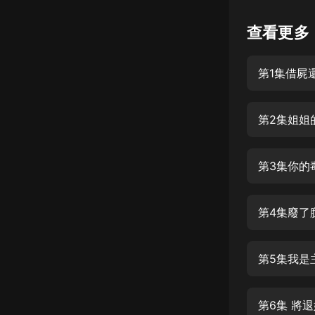
懸疑
查看更多
科幻
第1集借屍
好書精講
外語
第2集姐姐
耽美
認知思維
第3集你的
人文
音樂
第4集廢了
粵語
第5集我是
頭條
娛樂
第6集 將