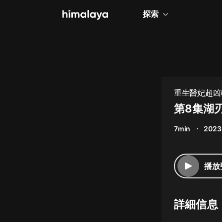
探索
全部
小說
個人成長
重生醫妃超凶萌
相聲評書
第8集湖
兒童
7min
2023 
歷史
情感治愈
播放
健康養生
商業財經
詳細信息
廣播劇