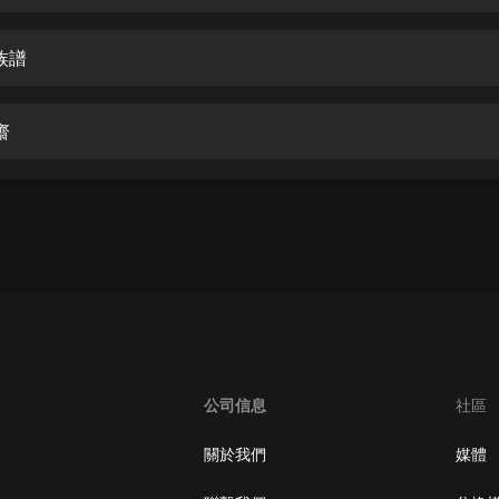
生命科學篇1-2·猴子警長科學探案記|
寶寶巴士科普
寶寶巴士
族譜
【新民間劇場】我的老千江湖｜ 有聲
的紫襟｜ 魔幻千手
齋
有聲的紫襟
《夜色鋼琴曲》
夜色鋼琴曲趙海洋
太荒吞天訣丨熱血玄幻丨紫襟領銜有
聲劇
有聲的紫襟
嫡女貴嫁 | 一刀蘇蘇團隊制作 | 古言
宮鬥重生爽文 多人有聲劇
公司信息
社區
一刀蘇蘇
中國大案紀實 | 每日一驚案！真實案
關於我們
媒體
件恐怖刑偵尚文
大舌頭尚文