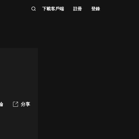
下載客戶端
註冊
登錄
論
分享