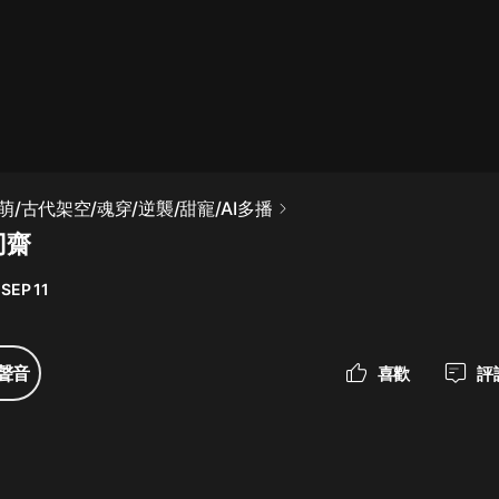
最佳女婿｜都市異能多人有聲劇｜一
種侃侃｜有聲小說
一種侃侃
米小圈上學記:一二三年級 | 暢銷出版
/古代架空/魂穿/逆襲/甜寵/AI多播
物
刃齋
米小圈
SEP 11
破壞者聯盟篇1-4季·猴子警長科學探
案記|寶寶巴士
寶寶巴士
聲音
喜歡
評
大奉打更人丨頭陀淵領銜多人有聲
劇|暢聽全集|王鶴棣、田曦薇主演影
視劇原著|賣報小郎君
頭陀淵講故事
總有這樣的歌只想一個人聽