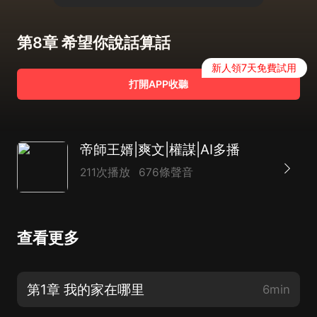
第8章 希望你說話算話
新人領7天免費試用
打開APP收聽
帝師王婿|爽文|權謀|AI多播
211次播放
676條聲音
查看更多
第1章 我的家在哪里
6min