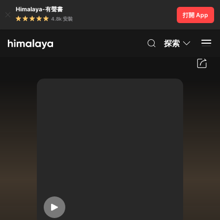
Himalaya-有聲書
打開 App
4.8k 安裝
探索