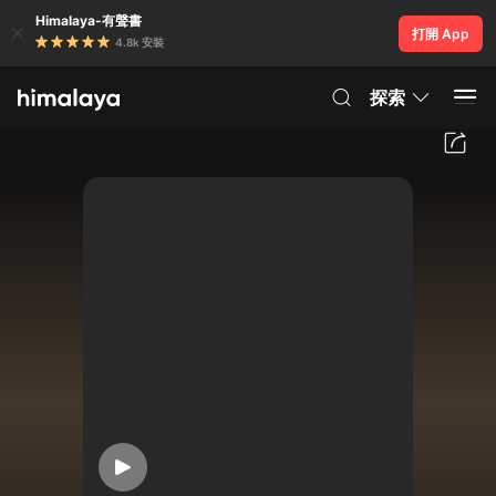
Himalaya-有聲書
打開 App
4.8k 安裝
探索