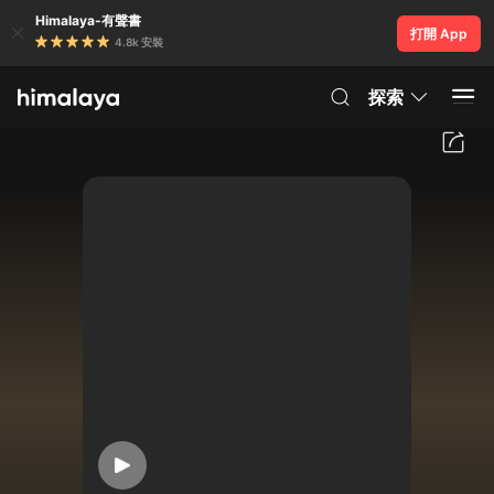
Himalaya-有聲書
打開 App
4.8k 安裝
探索