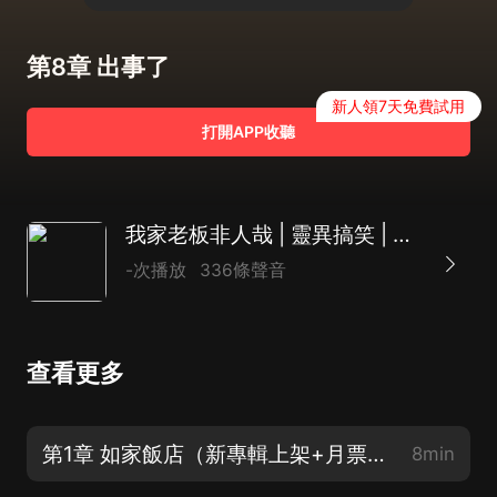
第8章 出事了
新人領7天免費試用
打開APP收聽
我家老板非人哉 | 靈異搞笑 | 開車吐槽 | AI多播
-次播放
336條聲音
查看更多
第1章 如家飯店（新專輯上架+月票收集中+五星好評來一波）
8min