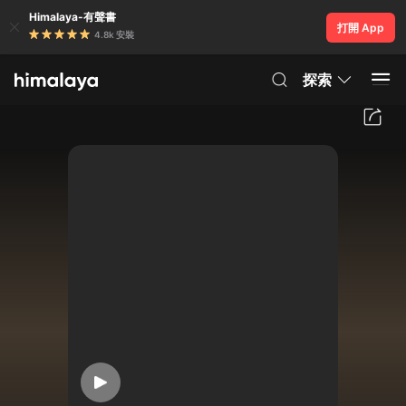
Himalaya-有聲書
打開 App
4.8k 安裝
探索