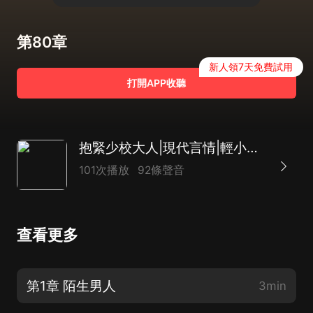
第80章
新人領7天免費試用
打開APP收聽
抱緊少校大人|現代言情|輕小說|腹黑|AI專輯
101次播放
92條聲音
查看更多
第1章 陌生男人
3min