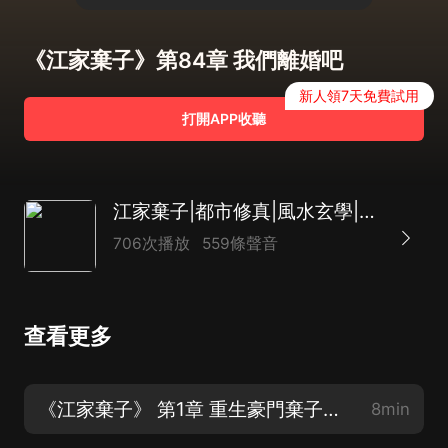
《江家棄子》第84章 我們離婚吧
新人領7天免費試用
打開APP收聽
江家棄子|都市修真|風水玄學|強者回歸|AI多播
706次播放
559條聲音
查看更多
《江家棄子》 第1章 重生豪門棄子（新書上架，歡迎點讚、訂閱、收藏、轉發）
8min