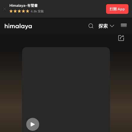
Himalaya-有聲書
打開 App
4.8k 安裝
探索