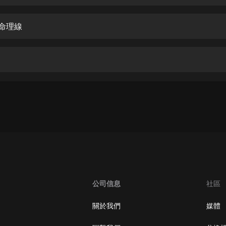
生命科學篇1-2·猴子警長科學探案記|
寶寶巴士科普
寶寶巴士
的命理線
【新民間劇場】我的老千江湖｜ 有聲
的紫襟｜ 魔幻千手
有聲的紫襟
《夜色鋼琴曲》
夜色鋼琴曲趙海洋
太荒吞天訣丨熱血玄幻丨紫襟領銜有
聲劇
有聲的紫襟
嫡女貴嫁 | 一刀蘇蘇團隊制作 | 古言
宮鬥重生爽文 多人有聲劇
公司信息
社區
一刀蘇蘇
中國大案紀實 | 每日一驚案！真實案
關於我們
媒體
件恐怖刑偵尚文
大舌頭尚文