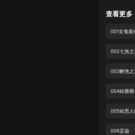
懸疑
查看更多
科幻
001女鬼索
好書精講
外語
002七煞之
耽美
認知思維
003解煞之
人文
音樂
004給爺
粵語
005給恩
頭條
娛樂
006妥協