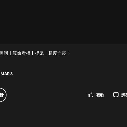
最佳女婿｜都市異能多人有聲劇｜一
種侃侃｜有聲小說
一種侃侃
米小圈上學記:一二三年級 | 暢銷出版
黑啊丨算命看相丨捉鬼丨超度亡靈
物
米小圈
 MAR 3
破壞者聯盟篇1-4季·猴子警長科學探
案記|寶寶巴士
寶寶巴士
音
喜歡
評
大奉打更人丨頭陀淵領銜多人有聲
劇|暢聽全集|王鶴棣、田曦薇主演影
視劇原著|賣報小郎君
頭陀淵講故事
總有這樣的歌只想一個人聽