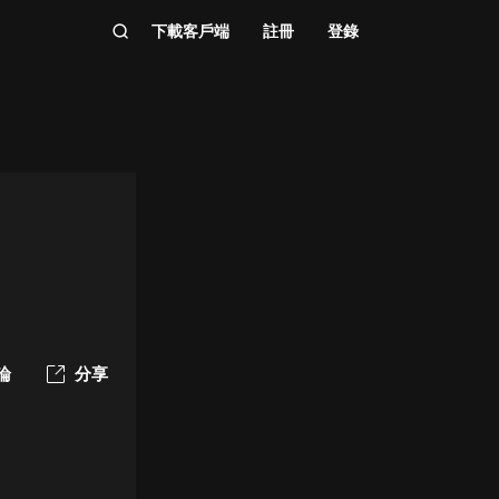
下載客戶端
註冊
登錄
論
分享