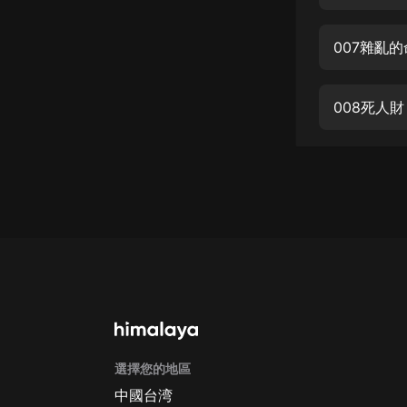
經典名著
人物傳記
007雜亂
電影
生活
008死人財
英語
日語
課程
少兒教育
二次元
教育培訓
IT科技
選擇您的地區
汽車
中國台湾