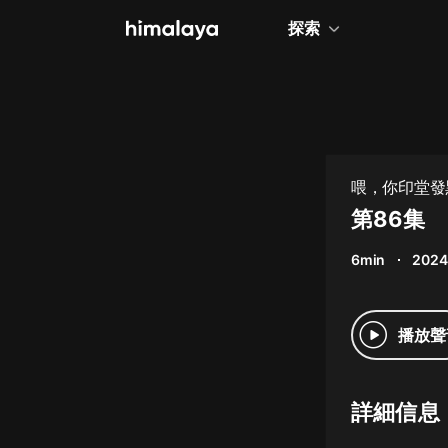
探索
全部
小說
個人成長
喂，你印堂發
相聲評書
第86集
兒童
6min
2024
歷史
情感治愈
播放聲
健康養生
商業財經
詳細信息
廣播劇