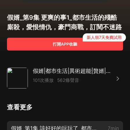
假婿_第9集 更爽的事1_都市生活的殘酷
廝殺，愛恨情仇，豪門商戰，訂閱不迷路
新人領7天免費試用
打開APP收聽
假婿|都市生活|異術超能|贅婿|熱血|爽文|AI多播
101次播放
562條聲音
查看更多
假婿_第1集 該好好的玩玩了_都市生活的殘酷廝殺，愛恨情仇，豪門商戰，訂閱不迷路
7min