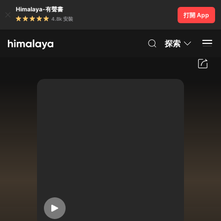
Himalaya-有聲書
打開 App
4.8k 安裝
探索