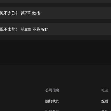
生命科學篇1-2·猴子警長科學探案記|
寶寶巴士科普
寶寶巴士
風不太對》 第7章 散播
【新民間劇場】我的老千江湖｜ 有聲
的紫襟｜ 魔幻千手
風不太對》 第8章 不為所動
有聲的紫襟
《夜色鋼琴曲》
夜色鋼琴曲趙海洋
太荒吞天訣丨熱血玄幻丨紫襟領銜有
聲劇
有聲的紫襟
嫡女貴嫁 | 一刀蘇蘇團隊制作 | 古言
宮鬥重生爽文 多人有聲劇
公司信息
社區
一刀蘇蘇
中國大案紀實 | 每日一驚案！真實案
關於我們
媒體
件恐怖刑偵尚文
大舌頭尚文