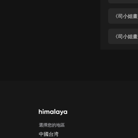
經典名著
人物傳記
《司小姐畫
電影
生活
《司小姐畫
英語
日語
課程
少兒教育
二次元
教育培訓
IT科技
選擇您的地區
汽車
中國台湾