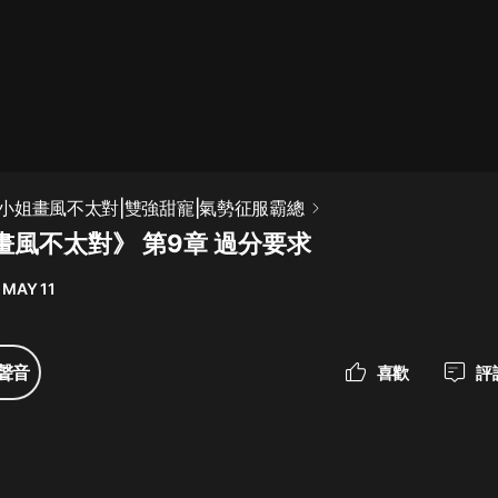
最佳女婿｜都市異能多人有聲劇｜一
種侃侃｜有聲小說
一種侃侃
米小圈上學記:一二三年級 | 暢銷出版
小姐畫風不太對|雙強甜寵|氣勢征服霸總
物
畫風不太對》 第9章 過分要求
米小圈
 MAY 11
破壞者聯盟篇1-4季·猴子警長科學探
案記|寶寶巴士
寶寶巴士
聲音
喜歡
評
大奉打更人丨頭陀淵領銜多人有聲
劇|暢聽全集|王鶴棣、田曦薇主演影
視劇原著|賣報小郎君
頭陀淵講故事
總有這樣的歌只想一個人聽