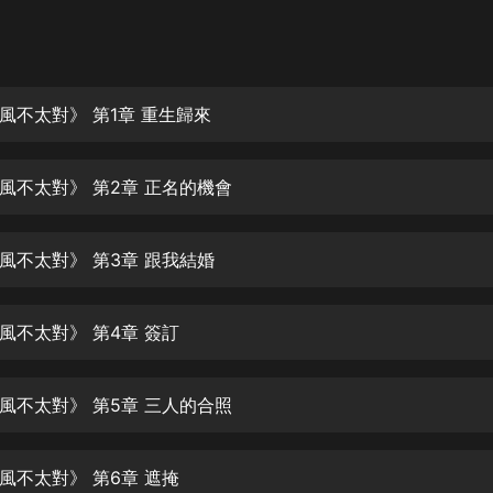
灰姑娘音樂
郭德綱於謙相聲全集
德雲社郭德綱相聲VIP
風不太對》 第1章 重生歸來
安全警長啦咘啦哆·假期篇|新篇章加
更|寶寶巴士故事
風不太對》 第2章 正名的機會
寶寶巴士
凡人修仙傳|楊洋主演影視原著|薑廣
濤配音多播版本
風不太對》 第3章 跟我結婚
光合積木
風不太對》 第4章 簽訂
摸金天師【第一季】（紫襟演播）
有聲的紫襟
風不太對》 第5章 三人的合照
無敵六皇子|爆笑穿越|無敵流皇子|安
燃領銜有聲小說
安燃
風不太對》 第6章 遮掩