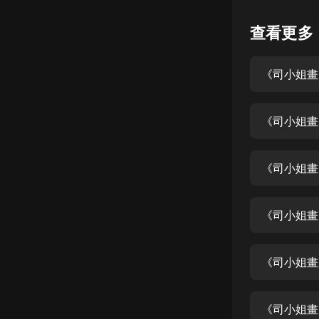
懸疑
查看更多
科幻
《司小姐畫
好書精講
外語
《司小姐畫
耽美
認知思維
《司小姐畫
人文
音樂
《司小姐畫
粵語
《司小姐畫
頭條
娛樂
《司小姐畫