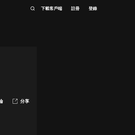
下載客戶端
註冊
登錄
論
分享