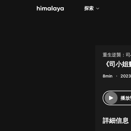
探索
全部
小說
個人成長
重生逆襲：司
相聲評書
《司小姐
兒童
8min
2023
歷史
情感治愈
播放
健康養生
商業財經
詳細信息
廣播劇