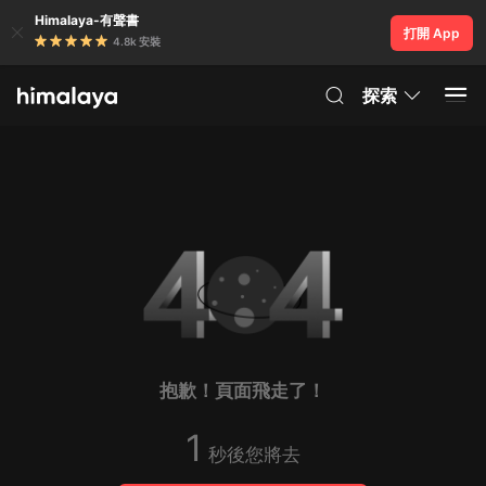
Himalaya-有聲書
打開 App
4.8k 安裝
探索
抱歉！頁面飛走了！
1
秒後您將去