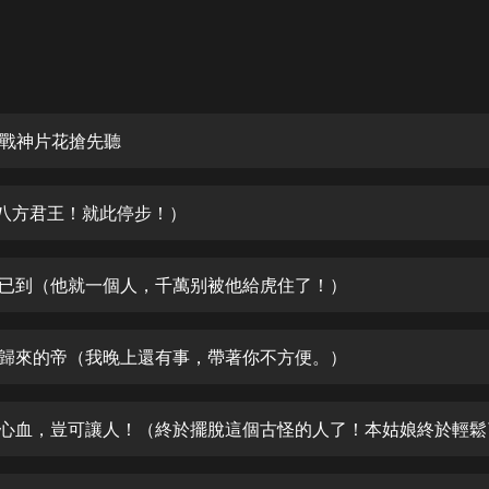
灰姑娘音樂
郭德綱於謙相聲全集
德雲社郭德綱相聲VIP
戰神片花搶先聽
安全警長啦咘啦哆·假期篇|新篇章加
更|寶寶巴士故事
寶寶巴士
（八方君王！就此停步！）
凡人修仙傳|楊洋主演影視原著|薑廣
濤配音多播版本
光合積木
期已到（他就一個人，千萬别被他給虎住了！）
摸金天師【第一季】（紫襟演播）
有聲的紫襟
境歸來的帝（我晚上還有事，帶著你不方便。）
無敵六皇子|爆笑穿越|無敵流皇子|安
燃領銜有聲小說
安燃