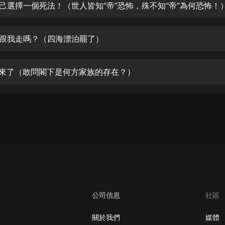
生命科學篇1-2·猴子警長科學探案記|
自己選擇一個死法！（世人皆知“帝”恐怖，殊不知“帝”為何恐怖！
寶寶巴士科普
寶寶巴士
會跟我走嗎？（四海漂泊罷了）
【新民間劇場】我的老千江湖｜ 有聲
的紫襟｜ 魔幻千手
有聲的紫襟
回來了（敢問閣下是何方家族的存在？）
《夜色鋼琴曲》
夜色鋼琴曲趙海洋
太荒吞天訣丨熱血玄幻丨紫襟領銜有
聲劇
有聲的紫襟
嫡女貴嫁 | 一刀蘇蘇團隊制作 | 古言
宮鬥重生爽文 多人有聲劇
一刀蘇蘇
公司信息
社區
中國大案紀實 | 每日一驚案！真實案
件恐怖刑偵尚文
關於我們
媒體
大舌頭尚文