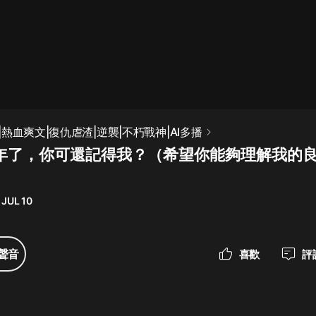
最佳女婿｜都市異能多人有聲劇｜一
種侃侃｜有聲小說
一種侃侃
米小圈上學記:一二三年級 | 暢銷出版
熱血爽文|復仇虐渣|逆襲|不朽戰神|AI多播
物
十年了，你可還記得我？（希望你能夠理解我的
米小圈
破壞者聯盟篇1-4季·猴子警長科學探
案記|寶寶巴士
 JUL 10
寶寶巴士
大奉打更人丨頭陀淵領銜多人有聲
聲音
喜歡
評
劇|暢聽全集|王鶴棣、田曦薇主演影
視劇原著|賣報小郎君
頭陀淵講故事
總有這樣的歌只想一個人聽