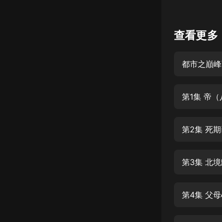
懸疑
查看更多
科幻
好書精講
都市之巔峰
外語
耽美
第1集 帝
認知思維
人文
第2集 死
音樂
第3集 北
粵語
頭條
娛樂