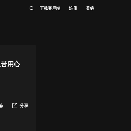
下載客戶端
註冊
登錄
良苦用心
論
分享