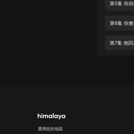
經典名著
第5集 你
人物傳記
第6集 你
電影
生活
第7集 他
英語
日語
課程
少兒教育
二次元
教育培訓
IT科技
汽車
選擇您的地區