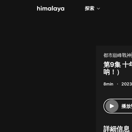
探索
全部
小說
個人成長
都市巔峰戰神|
相聲評書
第9集 
呐！）
兒童
8min
2023
歷史
情感治愈
播放
健康養生
商業財經
詳細信息
廣播劇