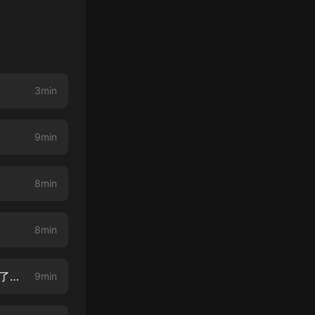
3min
9min
8min
8min
第4集 父母心血，豈可讓人！（終於擺脫這個古怪的人了！本姑娘終於輕鬆了！）
9min