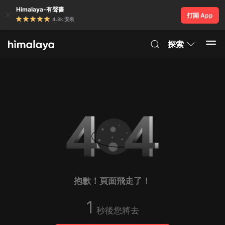
Himalaya-有聲書
打開 App
4.8k 安裝
探索
抱歉！頁面飛走了！
1
秒後您將去