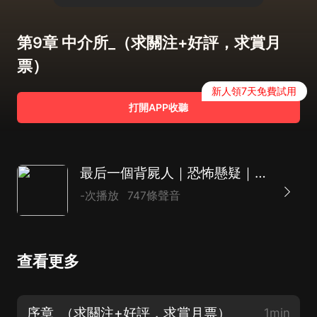
第9章 中介所_（求關注+好評，求賞月
票）
新人領7天免費試用
打開APP收聽
最后一個背屍人｜恐怖懸疑｜驚悚靈異｜刑偵｜AI多播
-次播放
747條聲音
查看更多
序章_（求關注+好評，求賞月票）
1min