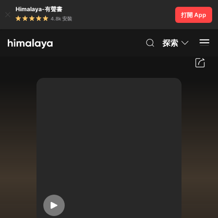
Himalaya-有聲書
打開 App
4.8k 安裝
探索