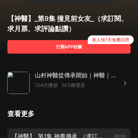
【神醫】_第9集 撞見前女友_（求訂閱、
求月票、求評論點讚）
新人領7天免費試用
打開APP收聽
山村神醫從傳承開始｜神醫｜逆襲&發家致富|AI多播
134次播放
503條聲音
查看更多
【神醫】_第1集 神農傳承_（求訂閱、求月票、求評論點讚）
8min