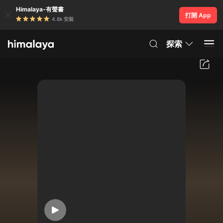
Himalaya-有聲書
打開 App
4.8k 安裝
探索