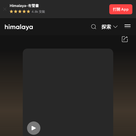
Himalaya-有聲書
打開 App
4.8k 安裝
探索