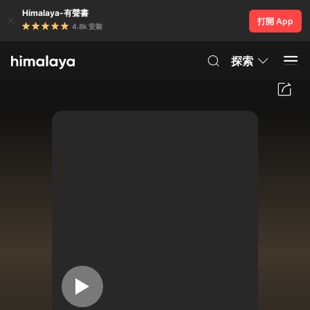
Himalaya-有聲書
打開 App
4.8k 安裝
探索