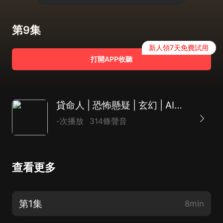
第9集
新人領7天免費試用
打開APP收聽
貸命人 | 恐怖懸疑 | 玄幻 | AI多播
-次播放
314條聲音
查看更多
第1集
8min