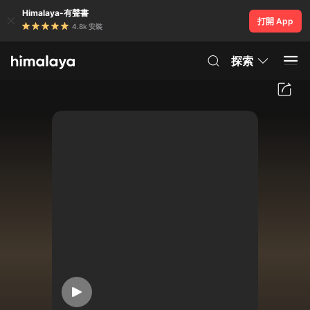
Himalaya-有聲書
打開 App
4.8k 安裝
探索