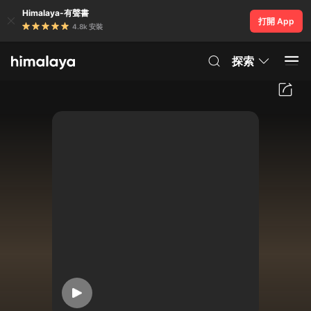
Himalaya-有聲書
打開 App
4.8k 安裝
探索