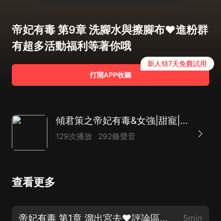
帝妃有毒 第9章 洗腳水與擦腳布♥進粉群
有超多活動福利等著你哦
新人領7天免費試用
打開APP收聽
傾君策之帝妃有毒&女強|甜寵|爆笑穿越|多播|萌寵|后宮
129次播放
292條聲音
查看更多
帝妃有毒 第1章 溜出宮去♥評論區，抽送9份1.8紅包
5min