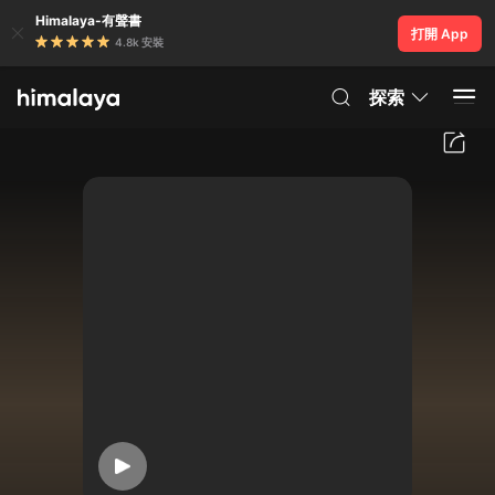
Himalaya-有聲書
打開 App
4.8k 安裝
探索