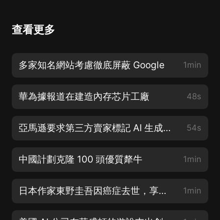
查看更多
多家知名網站考慮徹底屏蔽 Google
1min
華為據報道在建造內存芯片工廠
48s
亞馬遜要求第三方賣家標記 AI 生成圖像
54s
中國計劃克隆 100 頭優質犛牛
1min
日本作家東野圭吾因癌症去世，享年 68 歲
1min