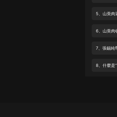
經典名著
人物傳記
5、山萸肉
電影
生活
6、山萸肉
英語
7、張錫純
日語
課程
8、什麼是
少兒教育
二次元
教育培訓
IT科技
汽車