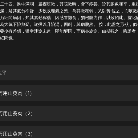
灰姑娘音樂
二十四。胸中滿悶，晝夜咳嗽，其咳嗽時，脅下疼甚。診其脈象和平，重
滿，疑其氣分不舒，少投以理氣之藥。為其脈稍弱，又以黃 佐之，而咳嗽
乃細問病因，知其素勤稼穡，因感冒懶食，猶枵腹力作，以致如此。據此
郭德綱於謙相聲全集
為大氣下陷無疑。遂投以升陷湯，四劑，其病脫然。 按：此證之形狀，似
德雲社郭德綱相聲VIP
藥少有差錯，猶幸迷途未遠，即能醒悟，而病亦旋愈。由斯觀之，臨證者
細問也。
安全警長啦咘啦哆·假期篇|新篇章加
更|寶寶巴士故事
寶寶巴士
凡人修仙傳|楊洋主演影視原著|薑廣
濤配音多播版本
生平
光合積木
巧用山萸肉（1）
摸金天師【第一季】（紫襟演播）
有聲的紫襟
巧用山萸肉（2）
無敵六皇子|爆笑穿越|無敵流皇子|安
燃領銜有聲小說
安燃
巧用山萸肉（3）