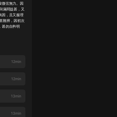
按微弦無力。因
與滿悶益甚，又
病因，且又服理
甚難辨，因初次
，甚勿自矜明
12min
12min
13min
13min