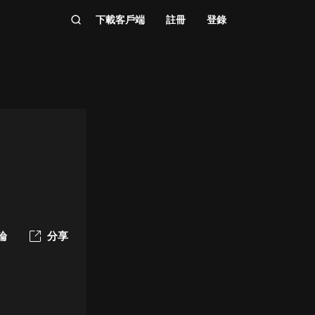
下載客戶端
註冊
登錄
論
分享