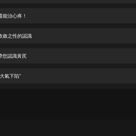
生命科學篇1-2·猴子警長科學探案記|
寶寶巴士科普
寶寶巴士
還能治心疼！
【新民間劇場】我的老千江湖｜ 有聲
的紫襟｜ 魔幻千手
收斂之性的認識
有聲的紫襟
《夜色鋼琴曲》
帶您認識黃芪
夜色鋼琴曲趙海洋
太荒吞天訣丨熱血玄幻丨紫襟領銜有
“大氣下陷”
聲劇
有聲的紫襟
嫡女貴嫁 | 一刀蘇蘇團隊制作 | 古言
宮鬥重生爽文 多人有聲劇
一刀蘇蘇
中國大案紀實 | 每日一驚案！真實案
件恐怖刑偵尚文
大舌頭尚文