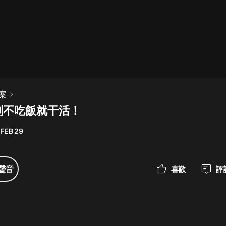
最佳女婿｜都市異能多人有聲劇｜一
種侃侃｜有聲小說
一種侃侃
米小圈上學記:一二三年級 | 暢銷出版
案
物
别不吃飯就干活！
米小圈
 FEB 29
破壞者聯盟篇1-4季·猴子警長科學探
案記|寶寶巴士
寶寶巴士
聲音
喜歡
評
大奉打更人丨頭陀淵領銜多人有聲
劇|暢聽全集|王鶴棣、田曦薇主演影
視劇原著|賣報小郎君
頭陀淵講故事
總有這樣的歌只想一個人聽