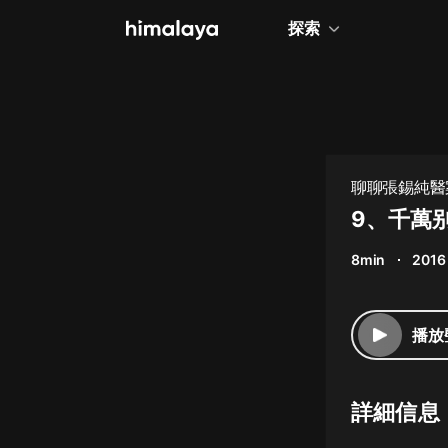
探索
全部
小說
個人成長
聊聊張錫純醫
相聲評書
9、千萬
兒童
8min
2016
歷史
情感治愈
播放
健康養生
商業財經
詳細信息
廣播劇