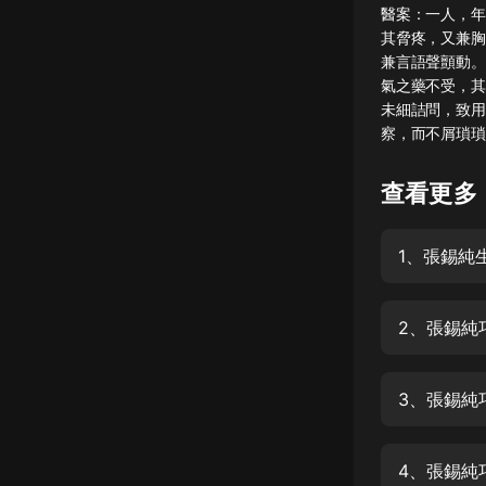
醫案：一人，年
懸疑
其脅疼，又兼胸
兼言語聲顫動。
科幻
氣之藥不受，其
未細詰問，致用
好書精講
察，而不屑瑣瑣
外語
查看更多
耽美
認知思維
1、張錫純
人文
音樂
2、張錫純
粵語
3、張錫純
頭條
娛樂
4、張錫純