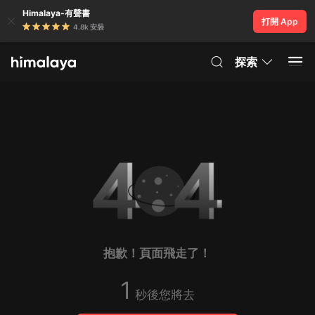
Himalaya-有聲書
打開 App
4.8k 安裝
探索
抱歉！頁面飛走了！
1
秒後您將去