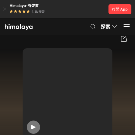
Himalaya-有聲書
打開 App
4.8k 安裝
探索