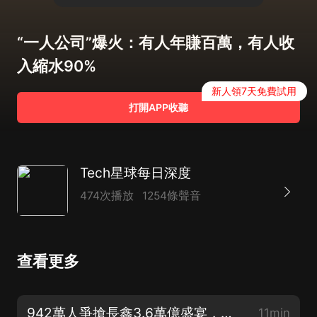
“一人公司”爆火：有人年賺百萬，有人收
入縮水90%
新人領7天免費試用
打開APP收聽
Tech星球每日深度
474次播放
1254條聲音
查看更多
942萬人爭搶長鑫3.6萬億盛宴，誰套現離場，誰重倉豪賭？
11min