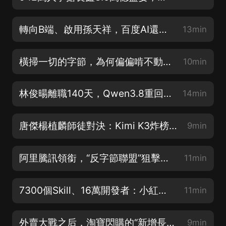
轉向B端、啟用孫天祥，百度AI還剩幾張底牌？
13min
橫掃一切的字節，為何偏偏啃不動付費網文？
10min
林俊暘離職140天，Qwen3.8重回開源，阿里大模型還能打嗎？
14min
唐傑楊植麟師徒對決：Kimi K3炸榜，智譜蒸發3000億
9min
阿里騰訊領銜，“反字節聯盟”狙擊Seedance？
11min
7300個Skill、16萬開發者：小紅書開始種“AI”
11min
外賣大戰之后，淘寶閃購的“新增長極”
9min