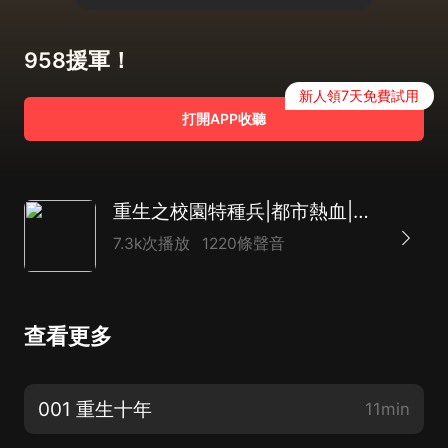
958援軍！
新人領7天免費試用
打開APP收聽
重生之校園特種兵|都市熱血|精品雙播
7.3k次播放
1220條聲音
查看更多
001 重生十年
11min