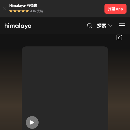
Himalaya-有聲書
打開 App
4.8k 安裝
探索